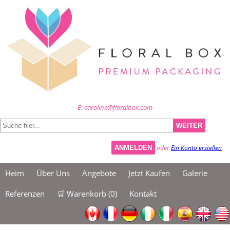
E: caroline@floralbox.com
WEITER
oder
Ein Konto erstellen
ANMELDEN
Heim
Über Uns
Angebote
Jetzt Kaufen
Galerie
Referenzen
🛒 Warenkorb (
0
)
Kontakt