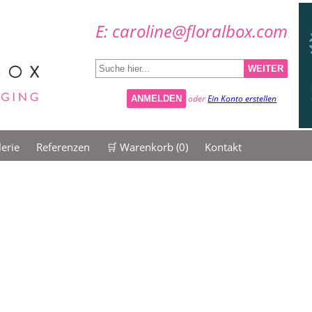
E: caroline@floralbox.com
WEITER
oder
Ein Konto erstellen
ANMELDEN
erie
Referenzen
🛒 Warenkorb (
0
)
Kontakt