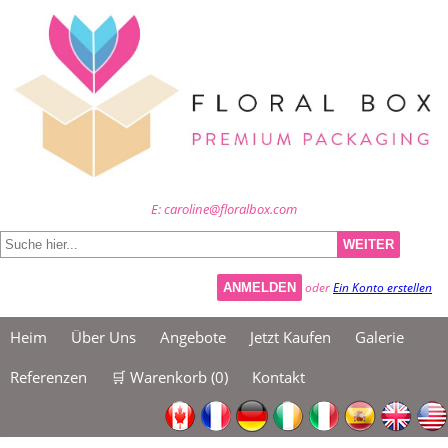
E: caroline@floralbox.com
WEITER
oder
Ein Konto erstellen
ANMELDEN
Heim
Über Uns
Angebote
Jetzt Kaufen
Galerie
Referenzen
🛒 Warenkorb (
0
)
Kontakt